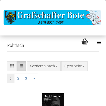
Politisch
Sortieren nach
8 pro Seite
1
2
3
»