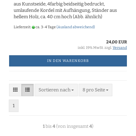
aus Kunstseide, 4farbig beidseitig bedruckt,
umlaufende Kordel mit Aufhängung, Ständer aus
hellem Holz, ca. 40 cm hoch (Abb. ähnlich)
Lieferzeit:
ca. 3-4 Tage
(Ausland abweichend)
24,00 EUR
inkl. 19% MwSt. zzgl.
Versand
IN DEN WARENKORB
Sortieren nach
8 pro Seite
1
1
bis
4
(von insgesamt
4
)