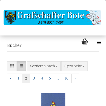
Bücher
Sortieren nach
8 pro Seite
«
1
2
3
4
5
...
10
»