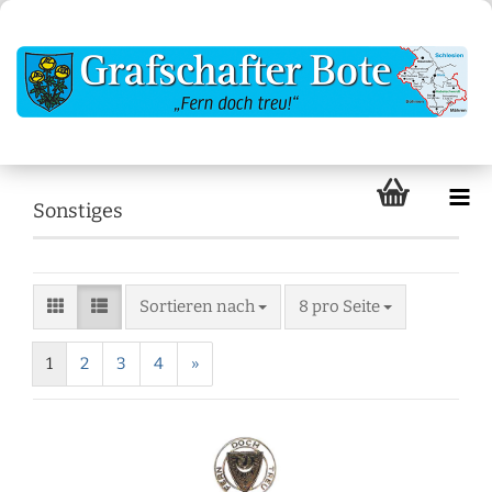
Sonstiges
Sortieren nach
8 pro Seite
1
2
3
4
»