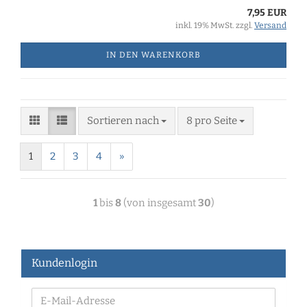
7,95 EUR
inkl. 19% MwSt. zzgl.
Versand
IN DEN WARENKORB
Sortieren nach
8 pro Seite
1
2
3
4
»
1
bis
8
(von insgesamt
30
)
Kundenlogin