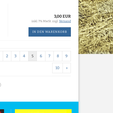
3,00 EUR
inkl. 7% MwSt. zzgl.
Versand
IN DEN WARENKORB
2
3
4
5
6
7
8
9
10
»
)