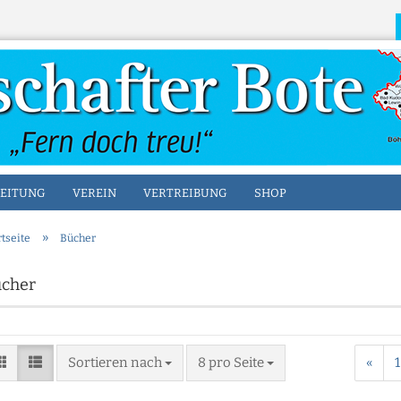
Sprache auswählen
EITUNG
VEREIN
VERTREIBUNG
SHOP
»
rtseite
Bücher
Konto erstellen
cher
Passwort vergesse
Sortieren nach
8 pro Seite
«
1