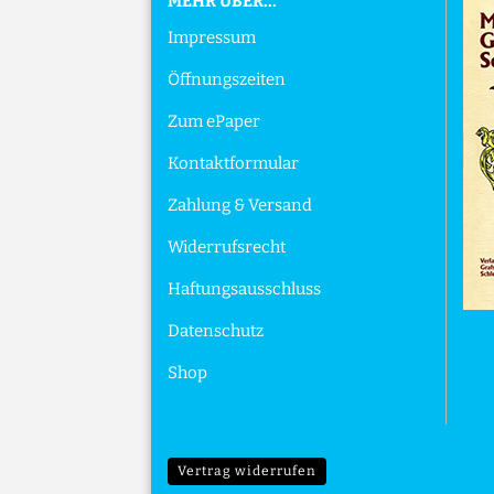
MEHR ÜBER...
Impressum
Öffnungszeiten
Zum ePaper
Kontaktformular
Zahlung & Versand
Widerrufsrecht
Haftungsausschluss
Datenschutz
Shop
Vertrag widerrufen