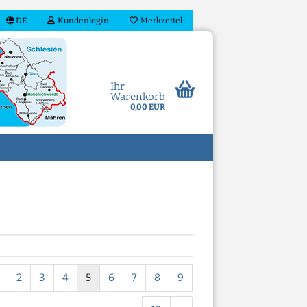
DE
Kundenlogin
Merkzettel
Ihr
Warenkorb
0,00 EUR
n?
2
3
4
5
6
7
8
9