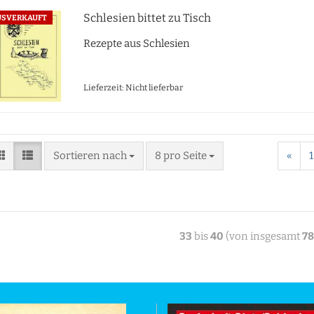
Schlesien bittet zu Tisch
USVERKAUFT
Rezepte aus Schlesien
Lieferzeit: Nicht lieferbar
Sortieren nach
8 pro Seite
«
1
33
bis
40
(von insgesamt
78