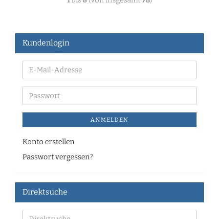
1
bis
8
(von insgesamt
78
)
Kundenlogin
ANMELDEN
Konto erstellen
Passwort vergessen?
Direktsuche