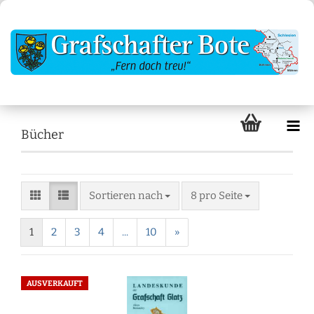
Bücher
Sortieren nach
8 pro Seite
1
2
3
4
...
10
»
AUSVERKAUFT