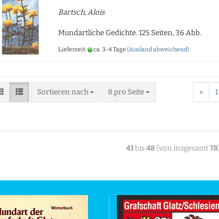
Bartsch, Alois
Mundartliche Gedichte. 125 Seiten, 36 Abb.
Lieferzeit:
ca. 3-4 Tage
(Ausland abweichend)
Sortieren nach
8 pro Seite
«
1
41
bis
48
(von insgesamt
78