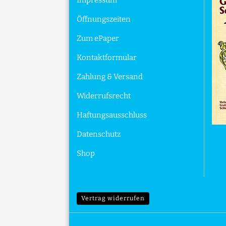
Impressum
Öffnungszeiten
Zum ePaper
Kontaktformular
Zahlung & Versand
Widerrufsrecht
Haftungsausschluss
Datenschutz
Shop
Vertrag widerrufen