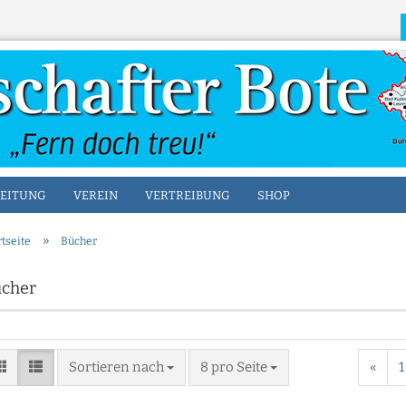
Sprache auswählen
EITUNG
VEREIN
VERTREIBUNG
SHOP
»
rtseite
Bücher
Konto erstellen
cher
Passwort vergesse
Sortieren nach
8 pro Seite
«
1