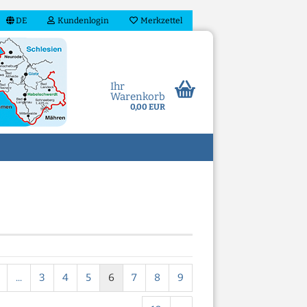
DE
Kundenlogin
Merkzettel
Ihr
Warenkorb
0,00 EUR
n?
...
3
4
5
6
7
8
9