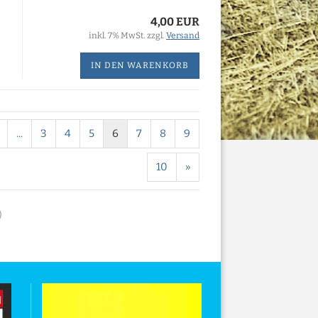
4,00 EUR
inkl. 7% MwSt. zzgl.
Versand
IN DEN WARENKORB
...
3
4
5
6
7
8
9
10
»
)