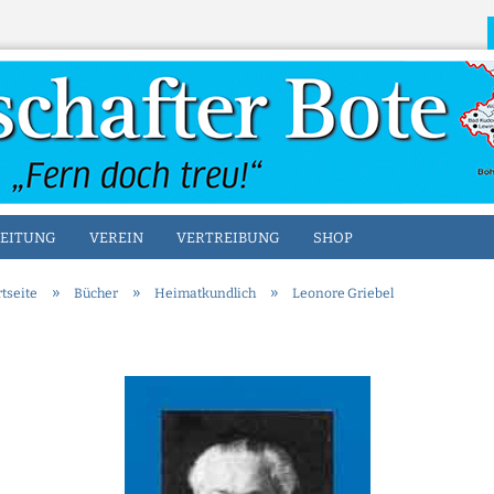
Sprache auswählen
EITUNG
VEREIN
VERTREIBUNG
SHOP
»
»
»
rtseite
Bücher
Heimatkundlich
Leonore Griebel
Konto erstellen
Passwort vergesse