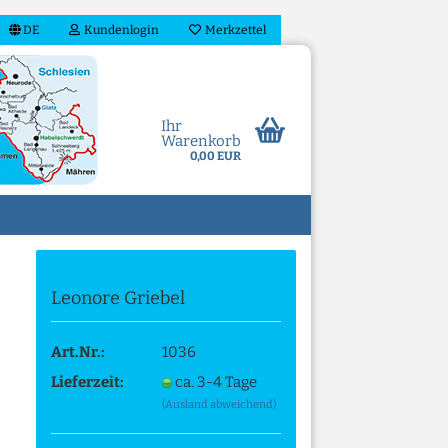
DE
Kundenlogin
Merkzettel
Ihr
Warenkorb
0,00 EUR
Leonore Griebel
n?
Art.Nr.:
1036
Lieferzeit:
ca. 3-4 Tage
(Ausland abweichend)