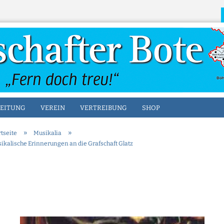
Sprache auswählen
EITUNG
VEREIN
VERTREIBUNG
SHOP
»
»
rtseite
Musikalia
ikalische Erinnerungen an die Grafschaft Glatz
Konto erstellen
Passwort vergesse