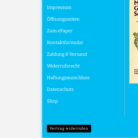
Impressum
Öffnungszeiten
Zum ePaper
Kontaktformular
Zahlung & Versand
Widerrufsrecht
Haftungsausschluss
Datenschutz
Shop
Vertrag widerrufen