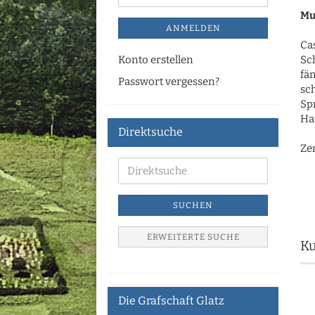
Mu
ANMELDEN
Cas
Konto erstellen
Sc
fän
Passwort vergessen?
sch
Sp
Ha
Direktsuche
Zen
SUCHEN
ERWEITERTE SUCHE
Ku
Die Grafschaft Glatz